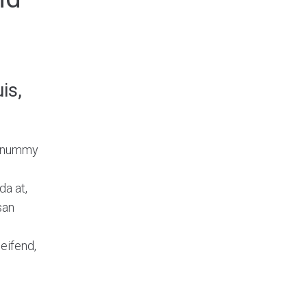
is,
nonummy
da at,
san
eifend,