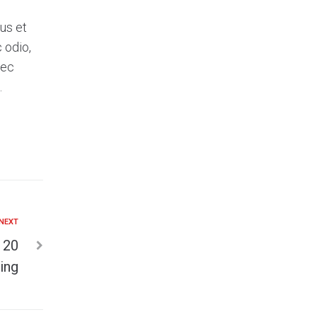
us et
 odio,
nec
.
NEXT
 20
ing