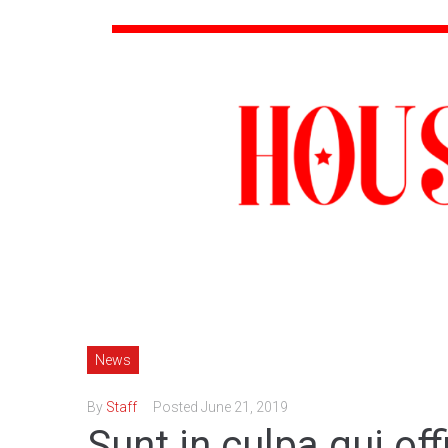
News
By
Staff
Posted
June 21, 2019
Sunt in culpa qui off