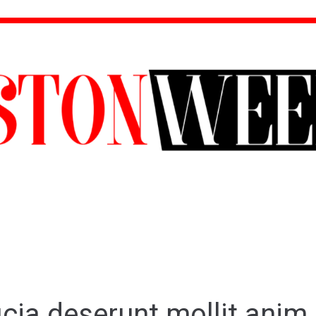
icia deserunt mollit anim 